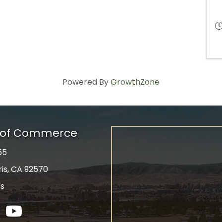
Powered By
GrowthZone
r of Commerce
55
ris, CA 92570
Us
tagram
YouTube