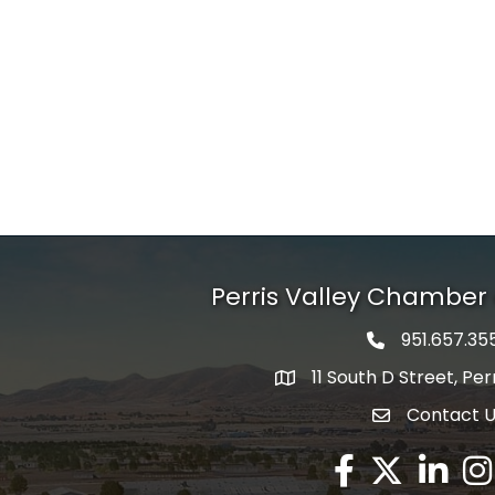
Perris Valley Chambe
951.657.35
Phone icon
11 South D Street, Per
map icon
Contact 
envelope icon
Facebook
Twitter X icon
LinkedIn
Ins