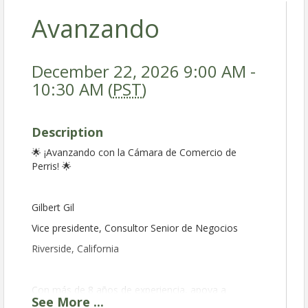
Avanzando
December 22, 2026 9:00 AM -
10:30 AM (
PST
)
Description
🌟 ¡Avanzando con la Cámara de Comercio de
Perris! 🌟
Gilbert Gil
Vice presidente, Consultor Senior de Negocios
Riverside, California
Con más de 8 años de experiencia, apoya a
See
More
...
emprendedores con coaching personalizado,